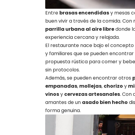
Entre
brasas encendidas
y mesas co
buen vivir a través de la comida. Con
parrilla urbana al aire libre
donde l
experiencia cercana y relajada.
El restaurante nace bajo el concepto
y familiares que se pueden encontrar 
propuesta rústica para comer y beber
sin protocolos.
Además, se pueden encontrar otros
p
empanadas
,
mollejas
,
chorizo
y
mi
vinos
y
cervezas artesanales
. Con 
amantes de un
asado bien hecho
dis
forma genuina.