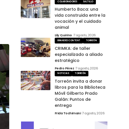
COLABORADORES
SALTILLO
Humberto Baca: una
vida construida entre la
vocación y el cuidado
animal
Lily Quirino
7 agosto, 2026
BRANDED CONTENT
TORREÓN
CRIMKA: de taller
especializado a aliado
estratégico
Pedro Pérez
7 agosto, 2026
NOTICIAS
TORREÓN
Torreón invita a donar
libros para la Biblioteca
Móvil Gilberto Prado
Galán: Puntos de
entrega
Frida Tochimani
7 agosto, 2026