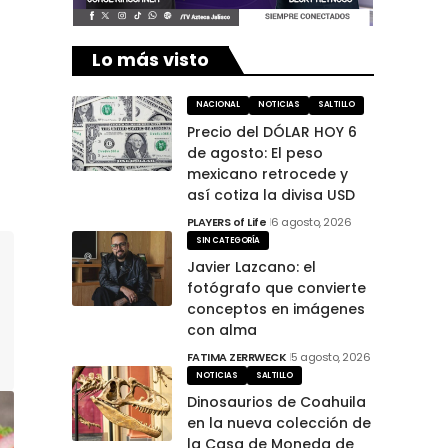
Lo más visto
NACIONAL
NOTICIAS
SALTILLO
Precio del DÓLAR HOY 6
de agosto: El peso
mexicano retrocede y
así cotiza la divisa USD
PLAYERS of Life
6 agosto, 2026
SIN CATEGORÍA
Javier Lazcano: el
fotógrafo que convierte
conceptos en imágenes
con alma
FATIMA ZERRWECK
5 agosto, 2026
NOTICIAS
SALTILLO
Dinosaurios de Coahuila
en la nueva colección de
la Casa de Moneda de