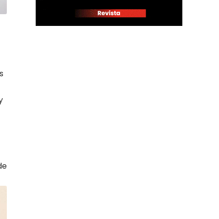
s
y
de