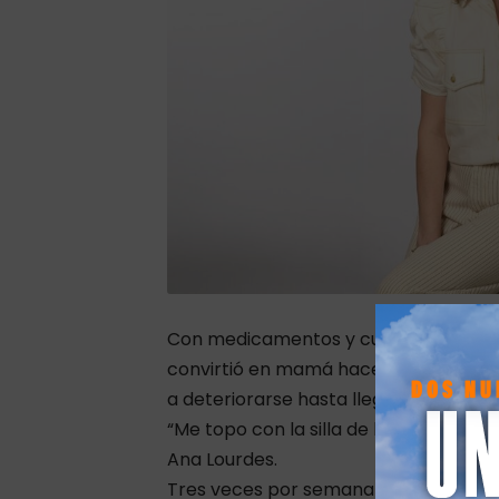
Con medicamentos y cuidados especial
convirtió en mamá hace siete años. P
a deteriorarse hasta llegar a un punto 
“Me topo con la silla de hemodiálisis. 
Ana Lourdes.
Tres veces por semana dependía de un