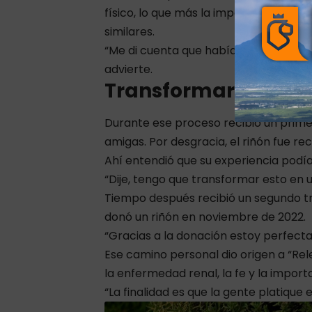
físico, lo que más la impactó fue con
similares.
“Me di cuenta que había mucho dolor 
advierte.
Transformar el dolo
Durante ese proceso recibió un prime
amigas. Por desgracia, el riñón fue r
Ahí entendió que su experiencia podí
“Dije, tengo que transformar esto en u
Tiempo después recibió un segundo tr
donó un riñón en noviembre de 2022.
“Gracias a la donación estoy perfect
Ese camino personal dio origen a “Rel
la enfermedad renal, la fe y la impor
“La finalidad es que la gente platique 