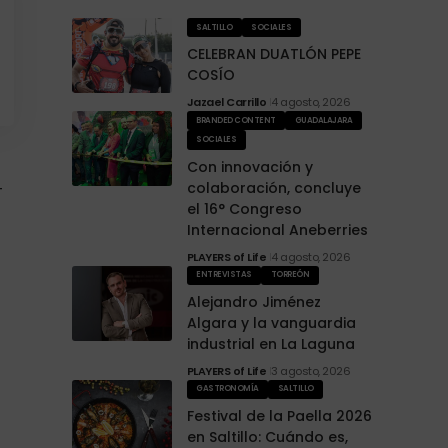
SALTILLO
SOCIALES
CELEBRAN DUATLÓN PEPE
COSÍO
Jazael Carrillo
4 agosto, 2026
BRANDED CONTENT
GUADALAJARA
SOCIALES
Con innovación y
colaboración, concluye
T
el 16° Congreso
Internacional Aneberries
PLAYERS of Life
4 agosto, 2026
ENTREVISTAS
TORREÓN
Alejandro Jiménez
Algara y la vanguardia
industrial en La Laguna
PLAYERS of Life
3 agosto, 2026
GASTRONOMÍA
SALTILLO
Festival de la Paella 2026
en Saltillo: Cuándo es,