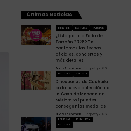
Últimas Noticias
LIFESTYLE
NOTICIAS
TORREÓN
¿Listo para la Feria de
Torreón 2026? Te
contamos las fechas
oficiales, conciertos y
más detalles
Frida Tochimani
6 agosto, 2026
NOTICIAS
SALTILLO
Dinosaurios de Coahuila
en la nueva colección de
la Casa de Moneda de
México: Así puedes
conseguir las medallas
Frida Tochimani
6 agosto, 2026
EMPRESAS
MONTERREY
NOTICIAS