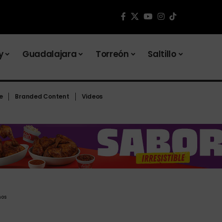
y
Guadalajara
Torreón
Saltillo
e
Branded Content
Videos
nos