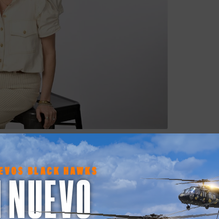
es se mantuvo estable durante varios años. Incluso se
ero justo después del embarazo, su función renal comen
crítico.
Una silla que no elegí, pero tenía que sentarme en ella”, di
a máquina para limpiar su sangre. Más allá del desgast