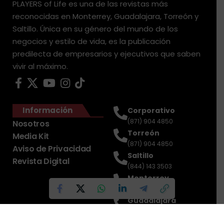
PLAYERS of Life es una de las revistas más
reconocidas en Monterrey, Guadalajara, Torreón y
Saltillo. Única en su género del mundo de los
negocios y estilo de vida, es la publicación
predilecta de empresarios y ejecutivos que saben
vivir al máximo.
Información
Corporativo
(871) 904 4850
Nosotros
Torreón
Media Kit
(871) 904 4850
Aviso de Privacidad
Saltillo
Revista Digital
(844) 143 3503
Monterrey
(81) 2188 0412
Guadalajara
(33) 4717 8428