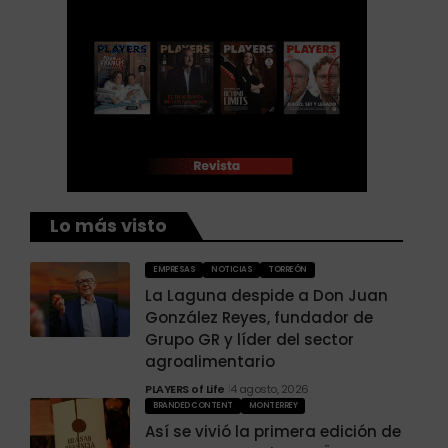
Lo más visto
EMPRESAS
NOTICIAS
TORREÓN
La Laguna despide a Don Juan
González Reyes, fundador de
Grupo GR y líder del sector
agroalimentario
PLAYERS of Life
4 agosto, 2026
BRANDED CONTENT
MONTERREY
Así se vivió la primera edición de