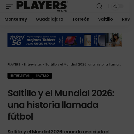
Monterrey
Guadalajara
Torreón
Saltillo
Revis
PLAYERS
>
Entrevistas
>
Saltillo y el Mundial 2026: una historia llamada fútbol
ENTREVISTAS
SALTILLO
Saltillo y el Mundial 2026:
una historia llamada
fútbol
Saltillo y el Mundial 2026: cuando una ciudad