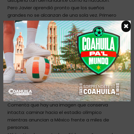
disciplina tan demandante como la natación.
Pero Javier aprendió pronto que los sueños
grandes no se alcanzan de una sola vez. Primero
buscó ser el mejor de Saltillo, luego de Coahuila y
×
después abrirse camino a nivel nacional.
La constancia terminó marcando el camino.
La natación también le enseñó algo que todavía
hoy repite con convicción: antes de que el cuerpo
se rinda, suele hacerlo la mente.
Esa preparación mental fue la que lo llevó a
representar a México en
Sídney 2000
y
Atenas
2004
, experiencias que terminaron moldeando su
manera de entender el esfuerzo, la presión y el
orgullo de representar a México frente al mundo.
Comenta que hay una imagen que conserva
intacta: caminar hacia el estadio olímpico
mientras anuncian a México frente a miles de
personas.