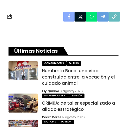
Últimas Noticias
COLABORADORES
SALTILLO
Humberto Baca: una vida
construida entre la vocación y el
cuidado animal
Lily Quirino
7 agosto, 2026
BRANDED CONTENT
TORREÓN
CRIMKA: de taller especializado a
aliado estratégico
Pedro Pérez
7 agosto, 2026
NOTICIAS
TORREÓN