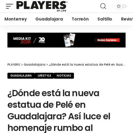
Monterrey
Guadalajara
Torreón
Saltillo
Revis
PLAYERS
>
Guadalajara
>
¿Dónde está la nueva estatua de Pelé en Guadalajara? Así luce el homenaje rumbo al Mundial 2026
GUADALAJARA
LIFESTYLE
NOTICIAS
¿Dónde está la nueva
estatua de Pelé en
Guadalajara? Así luce el
homenaje rumbo al