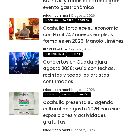
BOLETOS y todos sobre este gran
evento gastronómico
Frida Tochimani
3 agosto, 2026
NOTICIAS
SALTILLO
TORREÓN
Coahuila fortalece su economía
con 9 mil 742 nuevos empleos
formales en 2026: Manolo Jiménez
PLAYERS of Life
4 agosto, 2026
GASTRONOMÍA
LIFESTYLE
Conciertos en Guadalajara
agosto 2026: Guía con fechas,
recintos y todos los artistas
confirmados
Frida Tochimani
4 agosto, 2026
LIFESTYLE
SALTILLO
TORREÓN
Coahuila presenta su agenda
cultural de agosto 2026 con cine,
exposiciones y actividades
gratuitas
Frida Tochimani
3 agosto, 2026