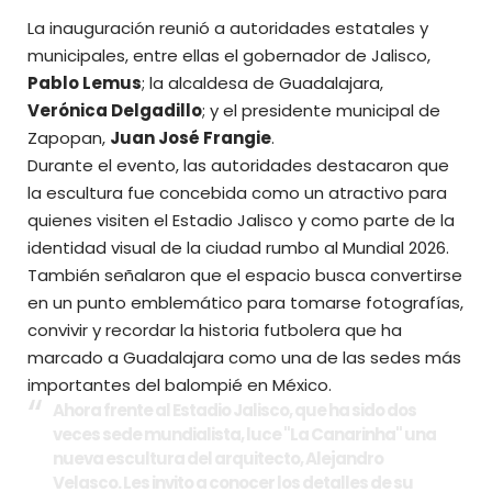
La inauguración reunió a autoridades estatales y
municipales, entre ellas el
gobernador de Jalisco
,
Pablo Lemus
; la alcaldesa de Guadalajara,
Verónica Delgadillo
; y el presidente municipal de
Zapopan,
Juan José Frangie
.
Durante el evento, las autoridades destacaron que
la escultura fue concebida como un atractivo para
quienes visiten el Estadio Jalisco y como parte de la
identidad visual de la ciudad rumbo al Mundial 2026.
También señalaron que el espacio busca convertirse
en un punto emblemático para tomarse fotografías,
convivir y recordar la historia futbolera que ha
marcado a Guadalajara como una de las sedes más
importantes del balompié en México.
Ahora frente al Estadio Jalisco, que ha sido dos
veces sede mundialista, luce "La Canarinha" una
nueva escultura del arquitecto, Alejandro
Velasco. Les invito a conocer los detalles de su