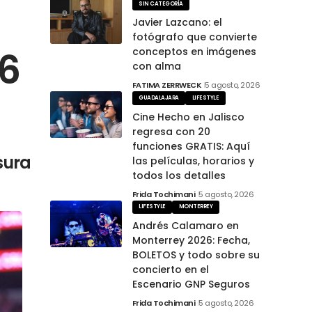
SIN CATEGORÍA
Javier Lazcano: el
fotógrafo que convierte
26
conceptos en imágenes
con alma
FATIMA ZERRWECK
5 agosto, 2026
GUADALAJARA
LIFESTYLE
Cine Hecho en Jalisco
regresa con 20
funciones GRATIS: Aquí
sura
las películas, horarios y
todos los detalles
Frida Tochimani
5 agosto, 2026
LIFESTYLE
MONTERREY
Andrés Calamaro en
Monterrey 2026: Fecha,
BOLETOS y todo sobre su
concierto en el
Escenario GNP Seguros
Frida Tochimani
5 agosto, 2026