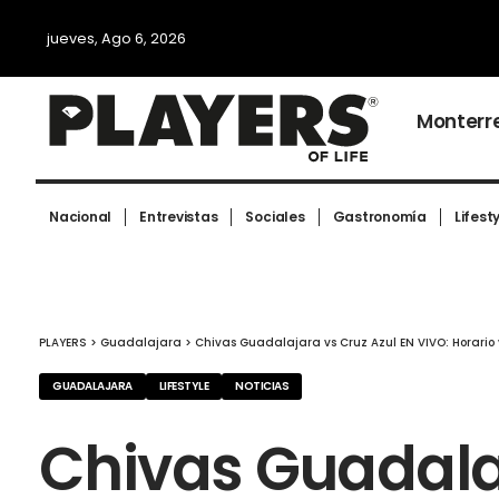
jueves, Ago 6, 2026
Monterr
Nacional
Entrevistas
Sociales
Gastronomía
Lifest
PLAYERS
>
Guadalajara
>
Chivas Guadalajara vs Cruz Azul EN VIVO: Horario
GUADALAJARA
LIFESTYLE
NOTICIAS
Chivas Guadalaj