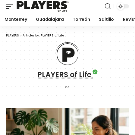
Monterrey
Guadalajara
Torreón
Saltillo
Revis
PLAYERS
>
Articles by: PLAYERS of Life
PLAYERS of Life