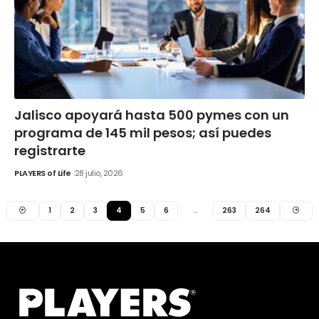
Jalisco apoyará hasta 500 pymes con un
programa de 145 mil pesos; así puedes
registrarte
PLAYERS of Life
28 julio, 2026
1
2
3
4
5
6
…
263
264