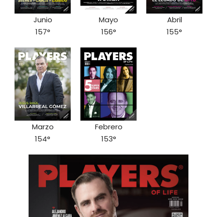
Junio
Mayo
Abril
157°
156°
155°
Marzo
Febrero
154°
153°