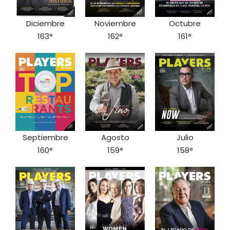
Diciembre
Noviembre
Octubre
163°
162°
161°
Septiembre
Agosto
Julio
160°
159°
158°