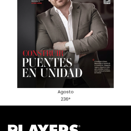
Agosto
236°