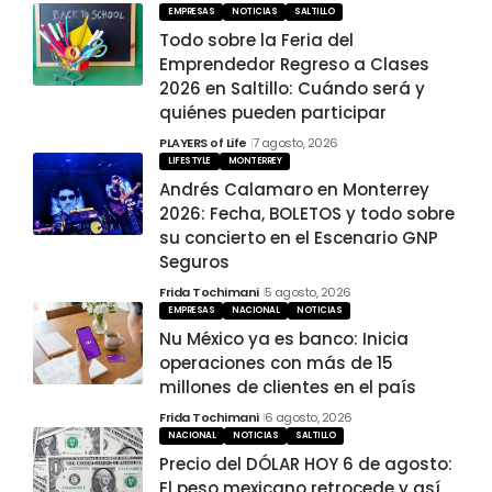
EMPRESAS
NOTICIAS
SALTILLO
Todo sobre la Feria del
Emprendedor Regreso a Clases
2026 en Saltillo: Cuándo será y
quiénes pueden participar
PLAYERS of Life
7 agosto, 2026
LIFESTYLE
MONTERREY
Andrés Calamaro en Monterrey
2026: Fecha, BOLETOS y todo sobre
su concierto en el Escenario GNP
Seguros
Frida Tochimani
5 agosto, 2026
EMPRESAS
NACIONAL
NOTICIAS
Nu México ya es banco: Inicia
operaciones con más de 15
millones de clientes en el país
Frida Tochimani
6 agosto, 2026
NACIONAL
NOTICIAS
SALTILLO
Precio del DÓLAR HOY 6 de agosto:
El peso mexicano retrocede y así