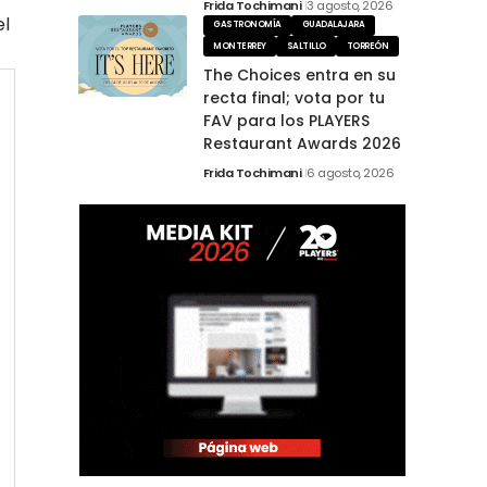
Frida Tochimani
3 agosto, 2026
el
GASTRONOMÍA
GUADALAJARA
MONTERREY
SALTILLO
TORREÓN
The Choices entra en su
recta final; vota por tu
FAV para los PLAYERS
Restaurant Awards 2026
Frida Tochimani
6 agosto, 2026