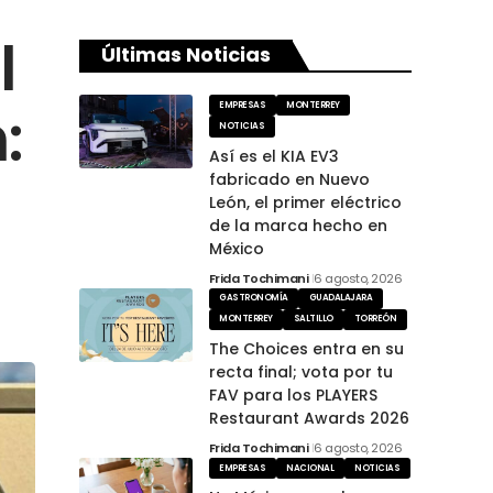
l
Últimas Noticias
:
EMPRESAS
MONTERREY
NOTICIAS
Así es el KIA EV3
fabricado en Nuevo
León, el primer eléctrico
de la marca hecho en
México
Frida Tochimani
6 agosto, 2026
GASTRONOMÍA
GUADALAJARA
MONTERREY
SALTILLO
TORREÓN
The Choices entra en su
recta final; vota por tu
FAV para los PLAYERS
Restaurant Awards 2026
Frida Tochimani
6 agosto, 2026
EMPRESAS
NACIONAL
NOTICIAS