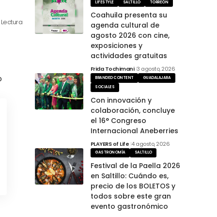
LIFESTYLE
SALTILLO
TORREÓN
Coahuila presenta su
 Lectura
agenda cultural de
agosto 2026 con cine,
exposiciones y
actividades gratuitas
Frida Tochimani
3 agosto, 2026
o
BRANDED CONTENT
GUADALAJARA
SOCIALES
Con innovación y
colaboración, concluye
el 16° Congreso
Internacional Aneberries
PLAYERS of Life
4 agosto, 2026
GASTRONOMÍA
SALTILLO
Festival de la Paella 2026
en Saltillo: Cuándo es,
precio de los BOLETOS y
todos sobre este gran
evento gastronómico