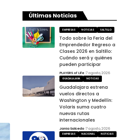
Últimas Noticias
EMPRESAS
NOTICIAS
SALTILLO
Todo sobre la Feria del
Emprendedor Regreso a
Clases 2026 en Saltillo:
Cuándo será y quiénes
pueden participar
PLAYERS of Life
7 agosto, 2026
GUADALAJARA
NOTICIAS
Guadalajara estrena
vuelos directos a
Washington y Medellín:
Volaris suma cuatro
nuevas rutas
internacionales
Jania Salcedo
7 agosto, 2026
EMPRESAS
NACIONAL
NOTICIAS