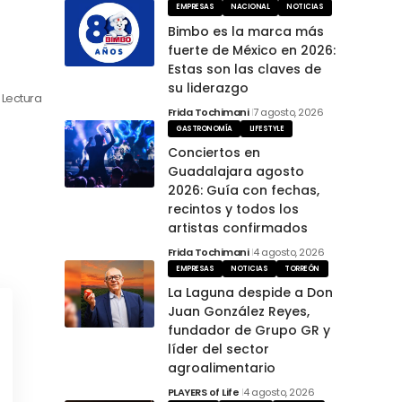
EMPRESAS
NACIONAL
NOTICIAS
Bimbo es la marca más
fuerte de México en 2026:
Estas son las claves de
su liderazgo
 Lectura
Frida Tochimani
7 agosto, 2026
GASTRONOMÍA
LIFESTYLE
Conciertos en
Guadalajara agosto
2026: Guía con fechas,
recintos y todos los
artistas confirmados
Frida Tochimani
4 agosto, 2026
EMPRESAS
NOTICIAS
TORREÓN
La Laguna despide a Don
Juan González Reyes,
fundador de Grupo GR y
líder del sector
agroalimentario
PLAYERS of Life
4 agosto, 2026