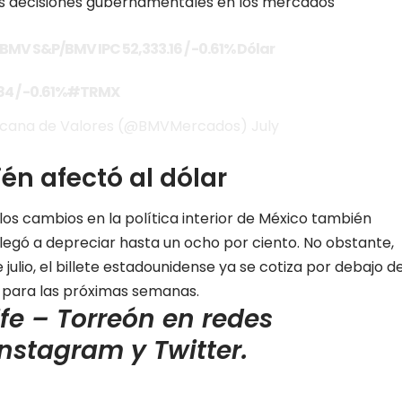
as decisiones gubernamentales en los mercados
$BMV
S&P/BMV IPC 52,333.16 / -0.61% Dólar
84 / -0.61%
#TRMX
icana de Valores (@BMVMercados)
July
n afectó al dólar
os cambios en la política interior de México también
e llegó a depreciar hasta un ocho por ciento. No obstante,
julio, el billete estadounidense ya se cotiza por debajo d
sí para las próximas semanas.
ife – Torreón en redes
Instagram
y
Twitter
.