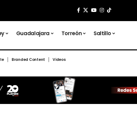
ey
Guadalajara
Torreón
Saltillo
yle
Branded Content
Videos