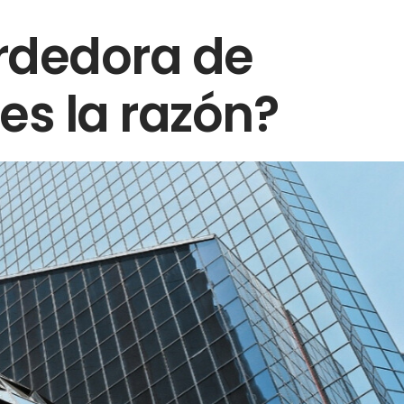
rdedora de
es la razón?