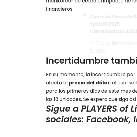
monitorear de cerca el impacto de l
financieros.
Cierre de Mercado:
Spot: 18.0925
Cierre
$BolsaA
: $30.
— Grupo Bolsa Mex
5, 2024
Incertidumbre tambié
En su momento, la incertidumbre por l
afectó al
precio del dólar
, el cual s
para los primeros días de este mes de 
las 18 unidades. Se espera que siga a
Sigue a PLAYERS of L
sociales:
Facebook
,