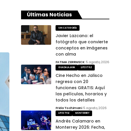
Últimas Noticias
SIN CATEGORÍA
Javier Lazcano: el
fotógrafo que convierte
conceptos en imágenes
con alma
FATIMA ZERRWECK
5 agosto, 2026
GUADALAJARA
LIFESTYLE
Cine Hecho en Jalisco
regresa con 20
funciones GRATIS: Aquí
las películas, horarios y
todos los detalles
Frida Tochimani
5 agosto, 2026
LIFESTYLE
MONTERREY
Andrés Calamaro en
Monterrey 2026: Fecha,