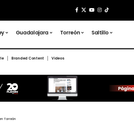
ey
Guadalajara
Torreón
Saltillo
yle
Branded Content
Videos
en Torreón