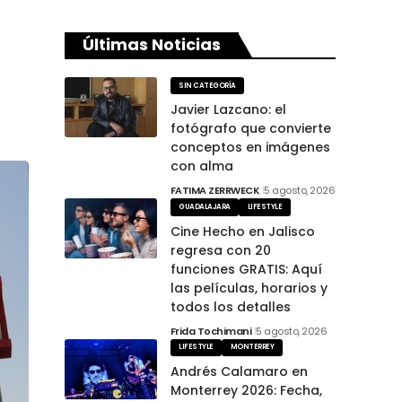
Últimas Noticias
SIN CATEGORÍA
Javier Lazcano: el
fotógrafo que convierte
conceptos en imágenes
con alma
FATIMA ZERRWECK
5 agosto, 2026
GUADALAJARA
LIFESTYLE
Cine Hecho en Jalisco
regresa con 20
funciones GRATIS: Aquí
las películas, horarios y
todos los detalles
Frida Tochimani
5 agosto, 2026
LIFESTYLE
MONTERREY
Andrés Calamaro en
Monterrey 2026: Fecha,