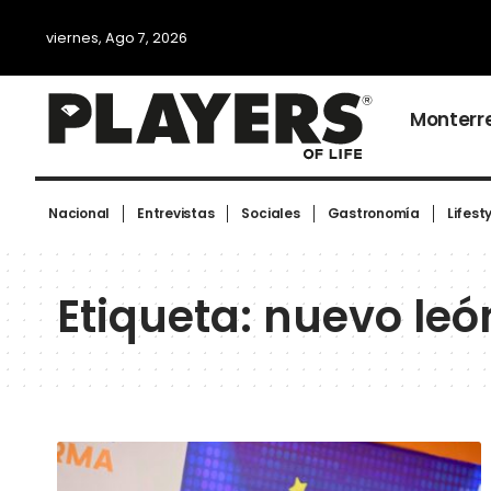
viernes, Ago 7, 2026
Monterr
Nacional
Entrevistas
Sociales
Gastronomía
Lifest
Etiqueta:
nuevo leó