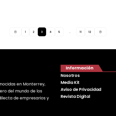
1
2
3
4
5
…
11
12
Información
Nosotros
Media Kit
onocidas en Monterrey,
Aviso de Privacidad
nero del mundo de los
Revista Digital
edilecta de empresarios y