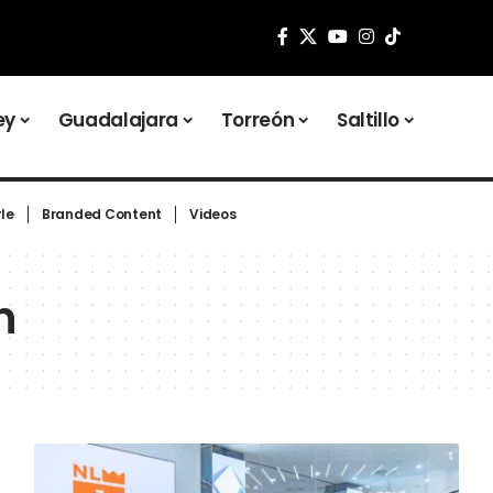
ey
Guadalajara
Torreón
Saltillo
yle
Branded Content
Videos
n