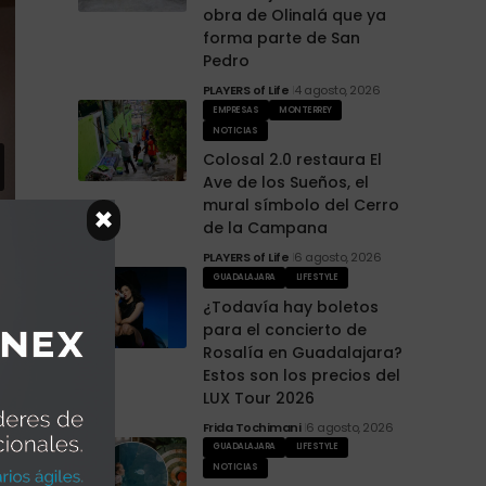
obra de Olinalá que ya
forma parte de San
Pedro
PLAYERS of Life
4 agosto, 2026
EMPRESAS
MONTERREY
NOTICIAS
Colosal 2.0 restaura El
Ave de los Sueños, el
mural símbolo del Cerro
×
de la Campana
PLAYERS of Life
6 agosto, 2026
GUADALAJARA
LIFESTYLE
¿Todavía hay boletos
para el concierto de
Rosalía en Guadalajara?
Estos son los precios del
LUX Tour 2026
Frida Tochimani
6 agosto, 2026
GUADALAJARA
LIFESTYLE
NOTICIAS