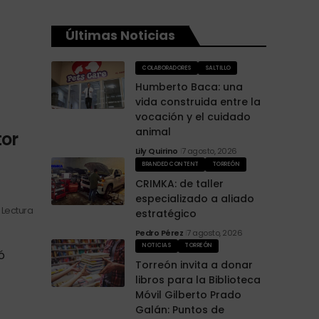
Últimas Noticias
COLABORADORES
SALTILLO
Humberto Baca: una
vida construida entre la
vocación y el cuidado
animal
tor
Lily Quirino
7 agosto, 2026
BRANDED CONTENT
TORREÓN
CRIMKA: de taller
especializado a aliado
n Lectura
estratégico
Pedro Pérez
7 agosto, 2026
NOTICIAS
TORREÓN
ó
Torreón invita a donar
libros para la Biblioteca
Móvil Gilberto Prado
Galán: Puntos de