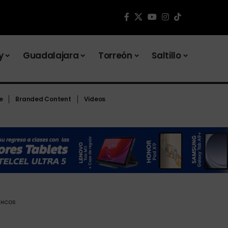
y
Guadalajara
Torreón
Saltillo
e
Branded Content
Videos
ARHCOS