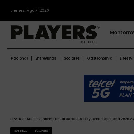
viernes, Ago 7, 2026
Monterre
Nacional
Entrevistas
Sociales
Gastronomía
Lifestyl
PLAYERS
>
Saltillo
>
Informe anual de resultados y toma de protesta 2025 
SALTILLO
SOCIALES