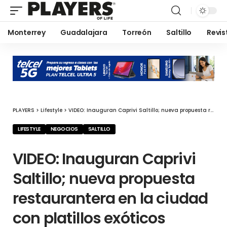
Monterrey
Guadalajara
Torreón
Saltillo
Revis
PLAYERS
>
Lifestyle
>
VIDEO: Inauguran Caprivi Saltillo; nueva propuesta restaurantera en la ciudad con platillos exóticos
LIFESTYLE
NEGOCIOS
SALTILLO
VIDEO: Inauguran Caprivi
Saltillo; nueva propuesta
restaurantera en la ciudad
con platillos exóticos