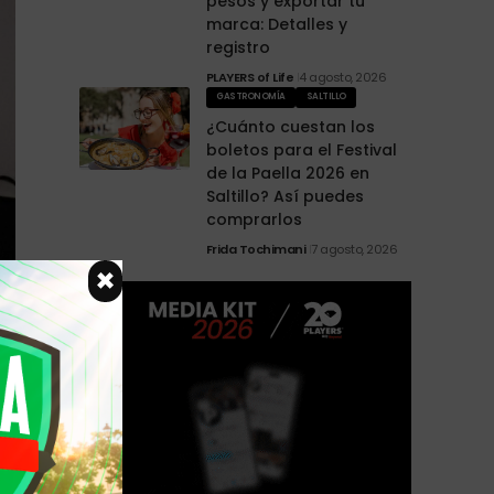
pesos y exportar tu
marca: Detalles y
registro
PLAYERS of Life
4 agosto, 2026
GASTRONOMÍA
SALTILLO
¿Cuánto cuestan los
boletos para el Festival
de la Paella 2026 en
Saltillo? Así puedes
comprarlos
Frida Tochimani
7 agosto, 2026
×