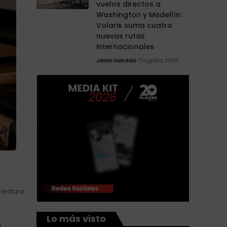
vuelos directos a
Washington y Medellín:
Volaris suma cuatro
nuevas rutas
internacionales
Jania Salcedo
7 agosto, 2026
 Lectura
Lo más visto
,