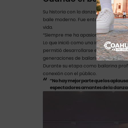
Su historia con la danza comenzó dur
baile moderno. Fue entonces cuando 
vida.
“Siempre me ha apasionado bailar y e
Lo que inició como una inquietud artís
permitió desarrollarse en escenarios
generaciones de bailarines.
Durante su etapa como bailarina prof
conexión con el público.
“No hay mejor parte que los aplausos
espectadores amantes de la danza