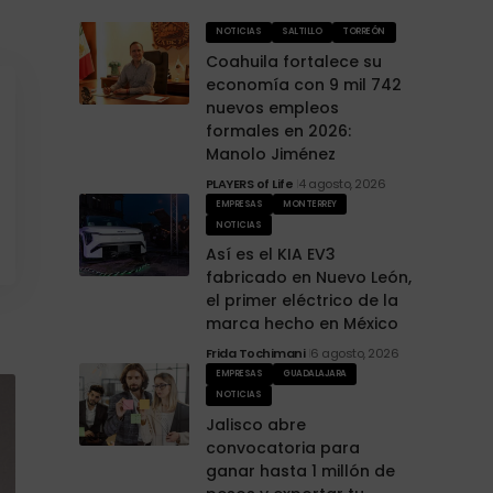
NOTICIAS
SALTILLO
TORREÓN
Coahuila fortalece su
economía con 9 mil 742
nuevos empleos
formales en 2026:
Manolo Jiménez
PLAYERS of Life
4 agosto, 2026
EMPRESAS
MONTERREY
NOTICIAS
Así es el KIA EV3
fabricado en Nuevo León,
el primer eléctrico de la
marca hecho en México
Frida Tochimani
6 agosto, 2026
EMPRESAS
GUADALAJARA
NOTICIAS
Jalisco abre
convocatoria para
ganar hasta 1 millón de