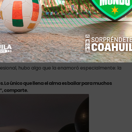
ante la secundaria, después de haber tomado clases de
una conversación con su madre cambió el rumbo de su
s ahí donde nacieron los sueños”, recuerda.
tica pronto se convirtió en una carrera profesional que le
, salones de ensayo y espacios de formación para nuevas
esional, hubo algo que la enamoró especialmente: la
. Lo único que llena el alma es bailar para muchos
”, comparte.