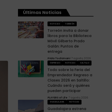
Últimas Noticias
NOTICIAS
TORREÓN
Torreón invita a donar
libros para la Biblioteca
Móvil Gilberto Prado
Galán: Puntos de
entrega
Frida Tochimani
7 agosto, 2026
EMPRESAS
NOTICIAS
SALTILLO
Todo sobre la Feria del
Emprendedor Regreso a
Clases 2026 en Saltillo:
Cuándo será y quiénes
pueden participar
PLAYERS of Life
7 agosto, 2026
GUADALAJARA
NOTICIAS
Guadalajara estrena