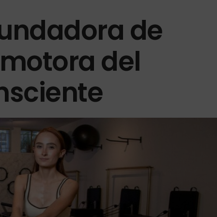
 fundadora de
motora del
nsciente