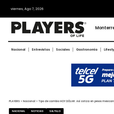
viernes, Ago 7, 2026
Monterr
Nacional
Entrevistas
Sociales
Gastronomía
Lifest
PLAYERS
>
Nacional
>
Tipo de cambio HOY DÓLAR: Así cotiza en pesos mexican
NACIONAL
NOTICIAS
SALTILLO