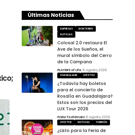
Últimas Noticias
EMPRESAS
MONTERREY
NOTICIAS
Colosal 2.0 restaura El
Ave de los Sueños, el
mural símbolo del Cerro
de la Campana
PLAYERS of Life
6 agosto, 2026
ico;
GUADALAJARA
LIFESTYLE
¿Todavía hay boletos
para el concierto de
Rosalía en Guadalajara?
Estos son los precios del
LUX Tour 2026
Frida Tochimani
6 agosto, 2026
LIFESTYLE
NOTICIAS
TORREÓN
¿Listo para la Feria de