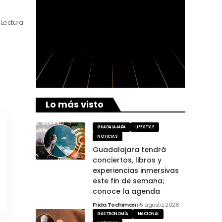
 Lectura
Lo más visto
GUADALAJARA
LIFESTYLE
NOTICIAS
Guadalajara tendrá
conciertos, libros y
experiencias inmersivas
este fin de semana;
conoce la agenda
Frida Tochimani
5 agosto, 2026
GASTRONOMÍA
NACIONAL