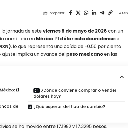
Compartir
4 Min
la jornada de este
viernes 8 de mayo de 2026
con un
do cambiario en
México
. El
dólar estadounidense
se
(MXN)
, lo que representa una caída de -0.56 por ciento
te ajuste implica un avance del
peso mexicano
en las
México: El
¿Dónde conviene comprar o vender
dólares hoy?
bancos de
¿Qué esperar del tipo de cambio?
divisa se ha movido entre 17.1992 y 17.3295 pesos,