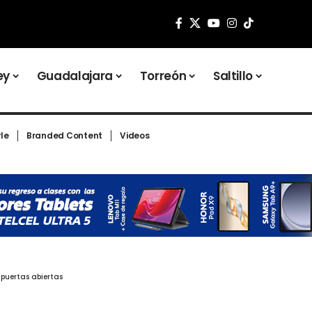
ey
Guadalajara
Torreón
Saltillo
yle
Branded Content
Videos
 puertas abiertas