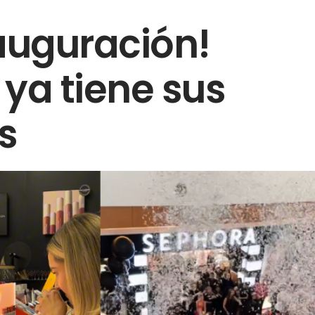
auguración!
 ya tiene sus
s