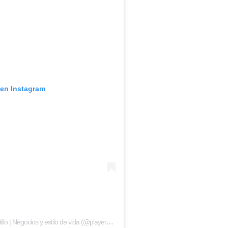
 en Instagram
Una publicación compartida de PLAYERS of Life Saltillo | Negocios y estilo de vida (@players_saltillo)