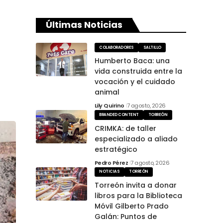
Últimas Noticias
COLABORADORES
SALTILLO
Humberto Baca: una
vida construida entre la
vocación y el cuidado
animal
Lily Quirino
7 agosto, 2026
BRANDED CONTENT
TORREÓN
CRIMKA: de taller
especializado a aliado
estratégico
Pedro Pérez
7 agosto, 2026
NOTICIAS
TORREÓN
Torreón invita a donar
libros para la Biblioteca
Móvil Gilberto Prado
Galán: Puntos de