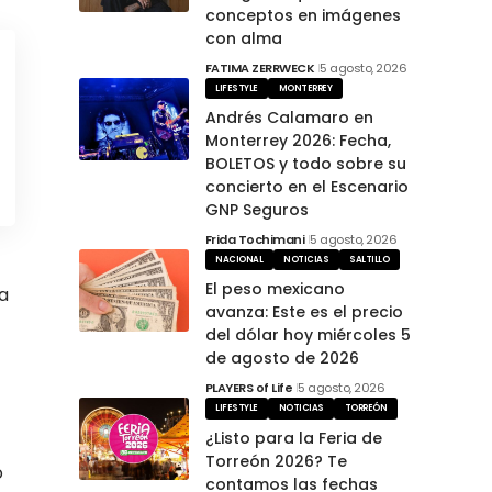
conceptos en imágenes
con alma
FATIMA ZERRWECK
5 agosto, 2026
LIFESTYLE
MONTERREY
Andrés Calamaro en
Monterrey 2026: Fecha,
BOLETOS y todo sobre su
concierto en el Escenario
GNP Seguros
Frida Tochimani
5 agosto, 2026
NACIONAL
NOTICIAS
SALTILLO
El peso mexicano
a
avanza: Este es el precio
del dólar hoy miércoles 5
de agosto de 2026
PLAYERS of Life
5 agosto, 2026
LIFESTYLE
NOTICIAS
TORREÓN
¿Listo para la Feria de
Torreón 2026? Te
o
contamos las fechas