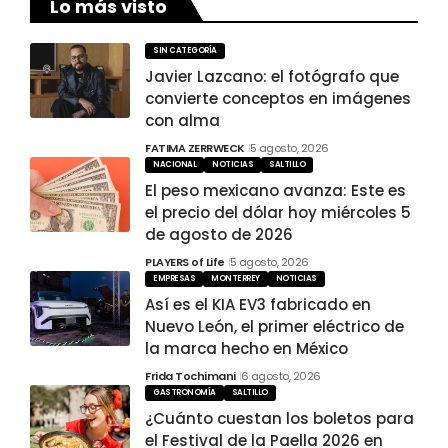
Lo más visto
SIN CATEGORÍA
Javier Lazcano: el fotógrafo que
convierte conceptos en imágenes
con alma
FATIMA ZERRWECK
5 agosto, 2026
NACIONAL
NOTICIAS
SALTILLO
El peso mexicano avanza: Este es
el precio del dólar hoy miércoles 5
de agosto de 2026
PLAYERS of Life
5 agosto, 2026
EMPRESAS
MONTERREY
NOTICIAS
Así es el KIA EV3 fabricado en
Nuevo León, el primer eléctrico de
la marca hecho en México
Frida Tochimani
6 agosto, 2026
GASTRONOMÍA
SALTILLO
¿Cuánto cuestan los boletos para
el Festival de la Paella 2026 en