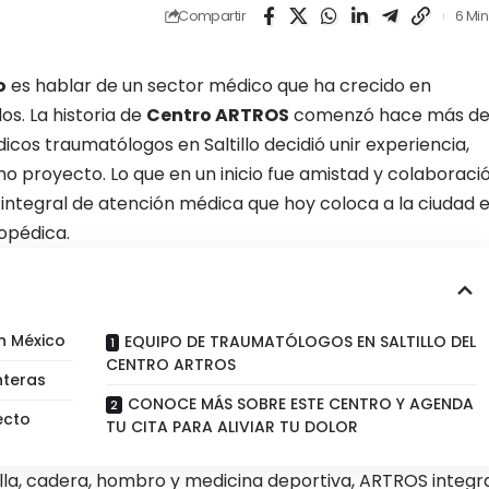
Compartir
6 Min
o
es hablar de un sector médico que ha crecido en
os. La historia de
Centro ARTROS
comenzó hace más d
os traumatólogos en Saltillo decidió unir experiencia,
o proyecto. Lo que en un inicio fue amistad y colaboraci
 integral de atención médica que hoy coloca a la ciudad 
opédica.
n México
EQUIPO DE TRAUMATÓLOGOS EN SALTILLO DEL
CENTRO ARTROS
nteras
CONOCE MÁS SOBRE ESTE CENTRO Y AGENDA
ecto
TU CITA PARA ALIVIAR TU DOLOR
lla, cadera, hombro y medicina deportiva, ARTROS integr