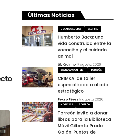
Últimas Noticias
COLABORADORES
SALTILLO
Humberto Baca: una
vida construida entre la
vocación y el cuidado
animal
Lily Quirino
7 agosto, 2026
BRANDED CONTENT
TORREÓN
ecto
CRIMKA: de taller
especializado a aliado
estratégico
Pedro Pérez
7 agosto, 2026
NOTICIAS
TORREÓN
Torreón invita a donar
libros para la Biblioteca
Móvil Gilberto Prado
Galán: Puntos de