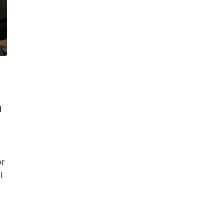
l
or
l