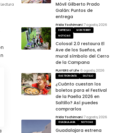
Móvil Gilberto Prado
 Lectura
Galán: Puntos de
entrega
Frida Tochimani
7 agosto, 2026
e
EMPRESAS
MONTERREY
NOTICIAS
Colosal 2.0 restaura El
ón
Ave de los Sueños, el
en
mural símbolo del Cerro
de la Campana
PLAYERS of Life
6 agosto, 2026
GASTRONOMÍA
SALTILLO
¿Cuánto cuestan los
boletos para el Festival
de la Paella 2026 en
Saltillo? Así puedes
comprarlos
Frida Tochimani
7 agosto, 2026
GUADALAJARA
NOTICIAS
Guadalajara estrena
a