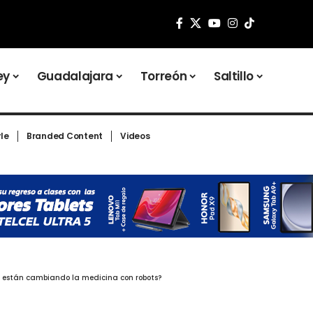
ey
Guadalajara
Torreón
Saltillo
yle
Branded Content
Videos
ue están cambiando la medicina con robots?