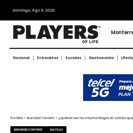
domingo, Ago 9, 2026
Monterr
Nacional
Entrevistas
Sociales
Gastronomía
Lifest
PLAYERS
>
Branded Content
>
¿Quiénes son los traumatólogos en Saltillo q
BRANDED CONTENT
SALTILLO