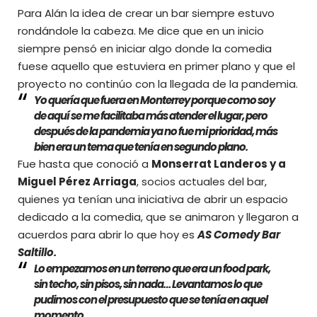
Para Alán la idea de crear un bar siempre estuvo
rondándole la cabeza. Me dice que en un inicio
siempre pensó en iniciar algo donde la comedia
fuese aquello que estuviera en primer plano y que el
proyecto no continúo con la llegada de la pandemia.
Yo quería que fuera en Monterrey porque como soy
de aquí se me facilitaba más atender el lugar, pero
después de la pandemia ya no fue mi prioridad, más
bien era un tema que tenía en segundo plano.
Fue hasta que conoció a
Monserrat Landeros y a
Miguel Pérez Arriaga
, socios actuales del bar,
quienes ya tenían una iniciativa de abrir un espacio
dedicado a la comedia, que se animaron y llegaron a
acuerdos para abrir lo que hoy es
AS Comedy Bar
Saltillo.
Lo empezamos en un terreno que era un food park,
sin techo, sin pisos, sin nada… Levantamos lo que
pudimos con el presupuesto que se tenía en aquel
momento.