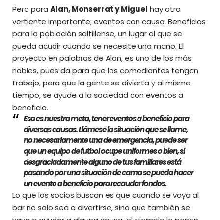
Pero para
Alan, Monserrat y Miguel
hay otra
vertiente importante; eventos con causa. Beneficios
para la población saltillense, un lugar al que se
pueda acudir cuando se necesite una mano. El
proyecto en palabras de Alan, es uno de los más
nobles, pues da para que los comediantes tengan
trabajo, para que la gente se divierta y al mismo
tiempo, se ayude a la sociedad con eventos a
beneficio.
Esa es nuestra meta, tener eventos a beneficio para
diversas causas. Llámese la situación que se llame,
no necesariamente una de emergencia, puede ser
que un equipo de futbol ocupe uniformes o bien, si
desgraciadamente alguno de tus familiares está
pasando por una situación de cama se pueda hacer
un evento a beneficio para recaudar fondos.
Lo que los socios buscan es que cuando se vaya al
bar no solo sea a divertirse, sino que también se
vaya a ayudar a alguna causa, el ejemplo lo ponen