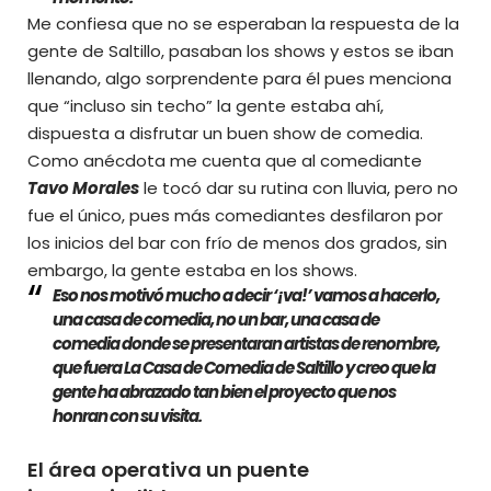
Me confiesa que no se esperaban la respuesta de la
gente de Saltillo, pasaban los shows y estos se iban
llenando, algo sorprendente para él pues menciona
que “incluso sin techo” la gente estaba ahí,
dispuesta a disfrutar un buen show de comedia.
Como anécdota me cuenta que al comediante
Tavo Morale
s
le tocó dar su rutina con lluvia, pero no
fue el único, pues más comediantes desfilaron por
los inicios del bar con frío de menos dos grados, sin
embargo, la gente estaba en los shows.
Eso nos motivó mucho a decir ‘¡va!’ vamos a hacerlo,
una casa de comedia, no un bar, una casa de
comedia donde se presentaran artistas de renombre,
que fuera
La Casa de Comedia de Saltillo
y creo que la
gente ha abrazado tan bien el proyecto que nos
honran con su visita.
El área operativa un puente