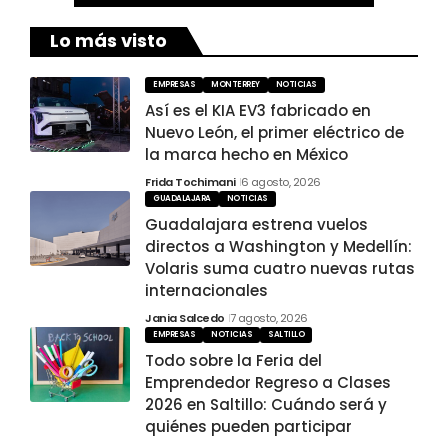
Lo más visto
EMPRESAS
MONTERREY
NOTICIAS
Así es el KIA EV3 fabricado en
Nuevo León, el primer eléctrico de
la marca hecho en México
Frida Tochimani
6 agosto, 2026
GUADALAJARA
NOTICIAS
Guadalajara estrena vuelos
directos a Washington y Medellín:
Volaris suma cuatro nuevas rutas
internacionales
Jania Salcedo
7 agosto, 2026
EMPRESAS
NOTICIAS
SALTILLO
Todo sobre la Feria del
Emprendedor Regreso a Clases
2026 en Saltillo: Cuándo será y
quiénes pueden participar