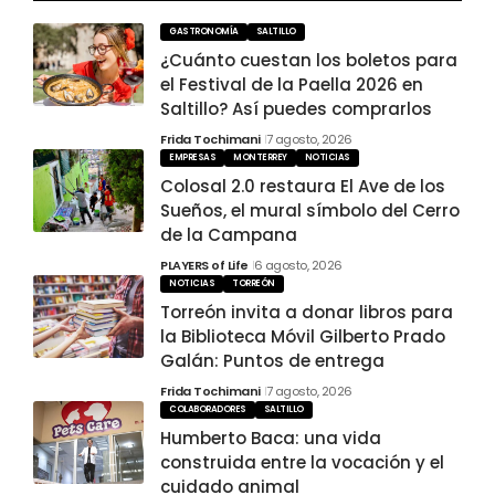
GASTRONOMÍA
SALTILLO
¿Cuánto cuestan los boletos para
el Festival de la Paella 2026 en
Saltillo? Así puedes comprarlos
Frida Tochimani
7 agosto, 2026
EMPRESAS
MONTERREY
NOTICIAS
Colosal 2.0 restaura El Ave de los
Sueños, el mural símbolo del Cerro
de la Campana
PLAYERS of Life
6 agosto, 2026
NOTICIAS
TORREÓN
Torreón invita a donar libros para
la Biblioteca Móvil Gilberto Prado
Galán: Puntos de entrega
Frida Tochimani
7 agosto, 2026
COLABORADORES
SALTILLO
Humberto Baca: una vida
construida entre la vocación y el
cuidado animal