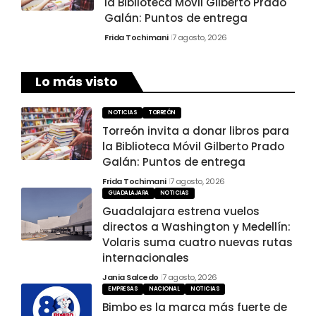
la Biblioteca Móvil Gilberto Prado
Galán: Puntos de entrega
Frida Tochimani
7 agosto, 2026
Lo más visto
NOTICIAS
TORREÓN
Torreón invita a donar libros para
la Biblioteca Móvil Gilberto Prado
Galán: Puntos de entrega
Frida Tochimani
7 agosto, 2026
GUADALAJARA
NOTICIAS
Guadalajara estrena vuelos
directos a Washington y Medellín:
Volaris suma cuatro nuevas rutas
internacionales
Jania Salcedo
7 agosto, 2026
EMPRESAS
NACIONAL
NOTICIAS
Bimbo es la marca más fuerte de