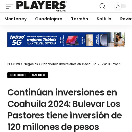
Monterrey
Guadalajara
Torreón
Saltillo
Revis
PLAYERS
>
Negocios
>
Continúan inversiones en Coahuila 2024: Bulevar Los Pastores tiene inversión de 120 millones de pesos
NEGOCIOS
SALTILLO
Continúan inversiones en
Coahuila 2024: Bulevar Los
Pastores tiene inversión de
120 millones de pesos