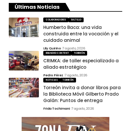
Últimas Noticias
COLABORADORES
SALTILLO
Humberto Baca: una vida
construida entre la vocación y el
cuidado animal
Lily Quirino
7 agosto, 2026
BRANDED CONTENT
TORREÓN
CRIMKA: de taller especializado a
aliado estratégico
Pedro Pérez
7 agosto, 2026
NOTICIAS
TORREÓN
Torreón invita a donar libros para
la Biblioteca Móvil Gilberto Prado
Galán: Puntos de entrega
Frida Tochimani
7 agosto, 2026