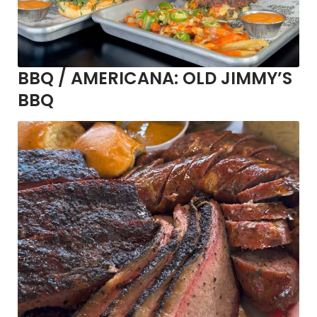
BBQ / AMERICANA:
OLD JIMMY’S
BBQ