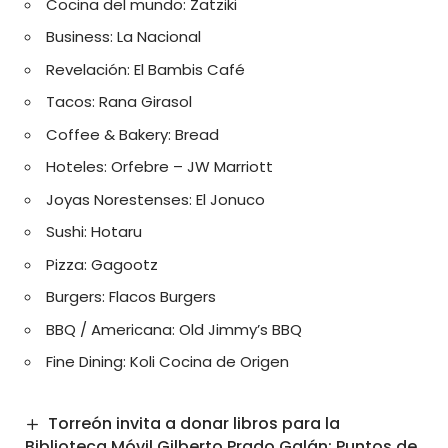
Cocina del mundo:
Zatziki
Business:
La Nacional
Revelación:
El Bambis Café
Tacos:
Rana Girasol
Coffee & Bakery:
Bread
Hoteles: Orfebre –
JW Marriott
Joyas Norestenses:
El Jonuco
Sushi:
Hotaru
Pizza:
Gagootz
Burgers:
Flacos Burgers
BBQ / Americana:
Old Jimmy’s BBQ
Fine Dining:
Koli Cocina de Origen
Torreón invita a donar libros para la
Biblioteca Móvil Gilberto Prado Galán: Puntos de