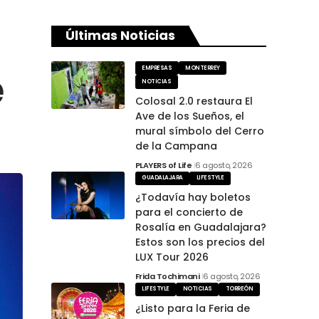
Últimas Noticias
é
EMPRESAS
MONTERREY
NOTICIAS
Colosal 2.0 restaura El
Ave de los Sueños, el
mural símbolo del Cerro
de la Campana
PLAYERS of Life
6 agosto, 2026
GUADALAJARA
LIFESTYLE
¿Todavía hay boletos
para el concierto de
Rosalía en Guadalajara?
Estos son los precios del
LUX Tour 2026
Frida Tochimani
6 agosto, 2026
LIFESTYLE
NOTICIAS
TORREÓN
¿Listo para la Feria de