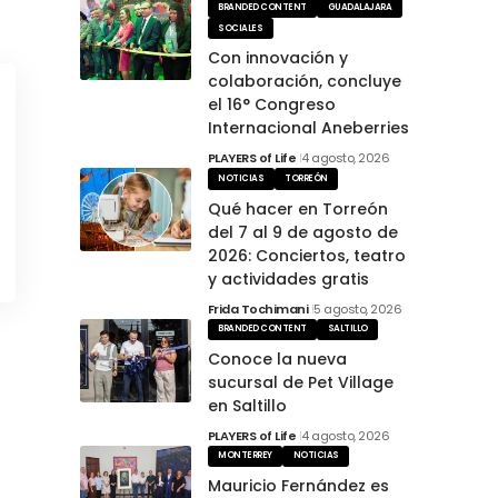
BRANDED CONTENT
GUADALAJARA
SOCIALES
Con innovación y
colaboración, concluye
el 16° Congreso
Internacional Aneberries
PLAYERS of Life
4 agosto, 2026
NOTICIAS
TORREÓN
Qué hacer en Torreón
del 7 al 9 de agosto de
2026: Conciertos, teatro
y actividades gratis
Frida Tochimani
5 agosto, 2026
BRANDED CONTENT
SALTILLO
Conoce la nueva
sucursal de Pet Village
en Saltillo
PLAYERS of Life
4 agosto, 2026
MONTERREY
NOTICIAS
Mauricio Fernández es