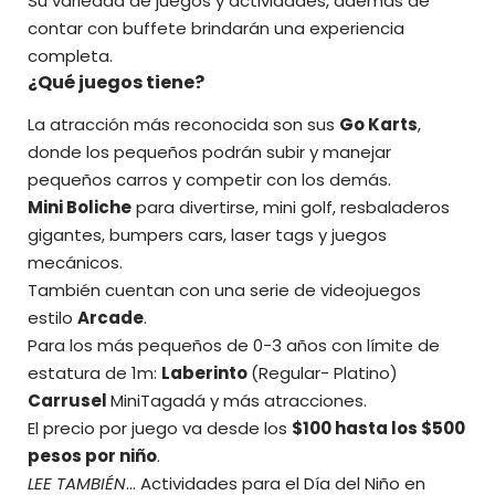
Su variedad de juegos y actividades, además de
contar con buffete brindarán una experiencia
completa.
¿Qué juegos tiene?
La atracción más reconocida son sus
Go Karts
,
donde los pequeños podrán subir y manejar
pequeños carros y competir con los demás.
Mini Boliche
para divertirse, mini golf, resbaladeros
gigantes, bumpers cars, laser tags y juegos
mecánicos.
También cuentan con una serie de videojuegos
estilo
Arcade
.
Para los más pequeños de 0-3 años con límite de
estatura de 1m:
Laberinto
(Regular- Platino)
Carrusel
MiniTagadá y más atracciones.
El precio por juego va desde los
$100 hasta los $500
pesos por niño
.
LEE TAMBIÉN
…
Actividades para el Día del Niño en