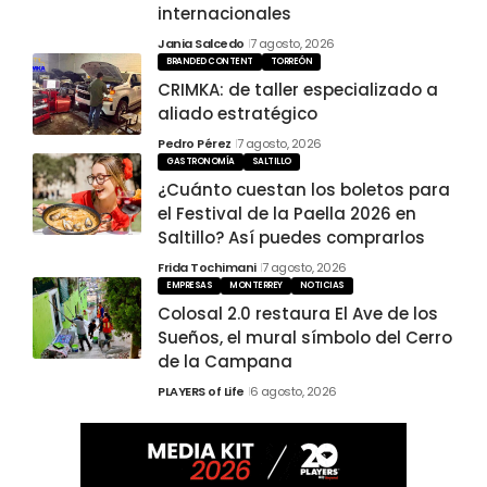
internacionales
Jania Salcedo
7 agosto, 2026
BRANDED CONTENT
TORREÓN
CRIMKA: de taller especializado a
aliado estratégico
Pedro Pérez
7 agosto, 2026
GASTRONOMÍA
SALTILLO
¿Cuánto cuestan los boletos para
el Festival de la Paella 2026 en
Saltillo? Así puedes comprarlos
Frida Tochimani
7 agosto, 2026
EMPRESAS
MONTERREY
NOTICIAS
Colosal 2.0 restaura El Ave de los
Sueños, el mural símbolo del Cerro
de la Campana
PLAYERS of Life
6 agosto, 2026