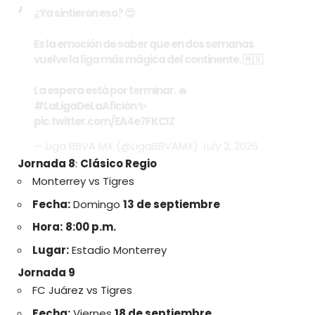
¿Ya sintieron eso? 😍
Es la emoción de saber que en dos semanas
vuelve la liga más mágica del continente. 🇲🇽
La espera está por terminar. 🔥
#LaLigaDeLaAfición
✨
pic.twitter.com/EA4e7FKCIZ
— Liga BBVA MX (@LigaBBVAMX)
July 2, 2026
Jornada 8
:
Clásico Regio
Monterrey vs Tigres
Fecha:
Domingo
13 de septiembre
Hora:
8:00 p.m.
Lugar:
Estadio Monterrey
Jornada 9
FC Juárez vs Tigres
Fecha:
Viernes
18 de septiembre