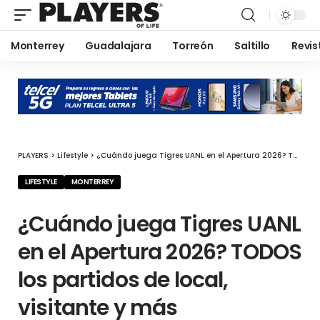
Monterrey
Guadalajara
Torreón
Saltillo
Revis
PLAYERS
>
Lifestyle
>
¿Cuándo juega Tigres UANL en el Apertura 2026? TODOS los partidos de local, visitante y más
LIFESTYLE
MONTERREY
¿Cuándo juega Tigres UANL
en el Apertura 2026? TODOS
los partidos de local,
visitante y más