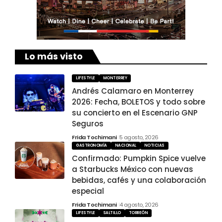
Lo más visto
LIFESTYLE
MONTERREY
Andrés Calamaro en Monterrey
2026: Fecha, BOLETOS y todo sobre
su concierto en el Escenario GNP
Seguros
Frida Tochimani
5 agosto, 2026
GASTRONOMÍA
NACIONAL
NOTICIAS
Confirmado: Pumpkin Spice vuelve
a Starbucks México con nuevas
bebidas, cafés y una colaboración
especial
Frida Tochimani
4 agosto, 2026
LIFESTYLE
SALTILLO
TORREÓN