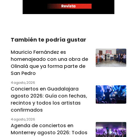
También te podría gustar
Mauricio Fernández es
homenajeado con una obra de
Olinalá que ya forma parte de
San Pedro
4 agosto, 2026
Conciertos en Guadalajara
agosto 2026: Guía con fechas,
recintos y todos los artistas
confirmados
4 agosto, 2026
Agenda de conciertos en
Monterrey agosto 2026: Todos