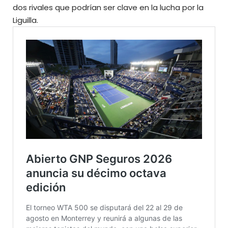
dos rivales que podrían ser clave en la lucha por la
Liguilla.