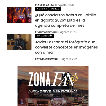
PLAYERS of Life
6 agosto, 2026
NOTICIAS
SALTILLO
¿Qué conciertos habrá en Saltillo
en agosto 2026? Esta es la
agenda completa del mes
Frida Tochimani
6 agosto, 2026
SIN CATEGORÍA
Javier Lazcano: el fotógrafo que
convierte conceptos en imágenes
con alma
FATIMA ZERRWECK
5 agosto, 2026