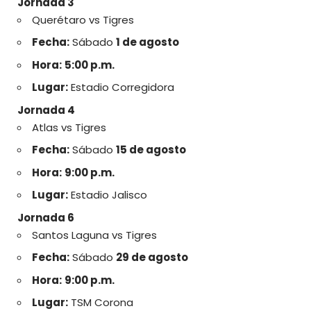
Jornada 3
Querétaro vs Tigres
Fecha:
Sábado
1 de agosto
Hora:
5:00 p.m.
Lugar:
Estadio Corregidora
Jornada 4
Atlas vs Tigres
Fecha:
Sábado
15 de agosto
Hora:
9:00 p.m.
Lugar:
Estadio Jalisco
Jornada 6
Santos Laguna vs Tigres
Fecha:
Sábado
29 de agosto
Hora:
9:00 p.m.
Lugar:
TSM Corona