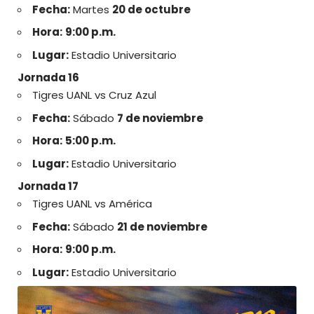
Fecha:
Martes
20 de octubre
Hora:
9:00 p.m.
Lugar:
Estadio Universitario
Jornada 16
Tigres UANL vs Cruz Azul
Fecha:
Sábado
7 de noviembre
Hora:
5:00 p.m.
Lugar:
Estadio Universitario
Jornada 17
Tigres UANL vs América
Fecha:
Sábado
21 de noviembre
Hora:
9:00 p.m.
Lugar:
Estadio Universitario