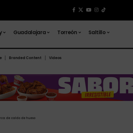
y
Guadalajara
Torreón
Saltillo
e
Branded Content
Videos
arca de caldo de hueso