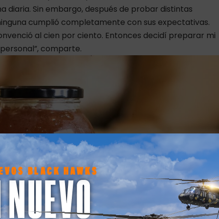
na diaria. Sin embargo, después de probar distintas
 ninguna cumplió completamente con sus expectativas.
nvenció al cien por ciento. Entonces decidí preparar mi
personal”, comparte.