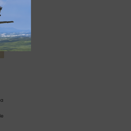
na
de