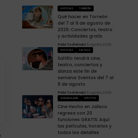
NOTICIAS
TORREÓN
Qué hacer en Torreón
del 7 al 9 de agosto de
2026: Conciertos, teatro
y actividades gratis
Frida Tochimani
5 agosto, 2026
NOTICIAS
SALTILLO
Saltillo tendrá cine,
teatro, conciertos y
danza este fin de
semana: Eventos del 7 al
9 de agosto
Frida Tochimani
5 agosto, 2026
GUADALAJARA
LIFESTYLE
Cine Hecho en Jalisco
regresa con 20
funciones GRATIS: Aquí
las películas, horarios y
todos los detalles
ó