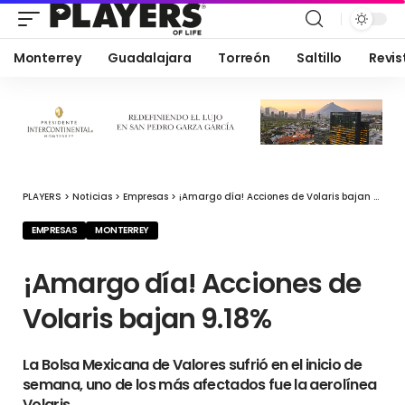
Monterrey
Guadalajara
Torreón
Saltillo
Revis
PLAYERS
>
Noticias
>
Empresas
>
¡Amargo día! Acciones de Volaris bajan 9.18%
EMPRESAS
MONTERREY
¡Amargo día! Acciones de
Volaris bajan 9.18%
La Bolsa Mexicana de Valores sufrió en el inicio de
semana, uno de los más afectados fue la aerolínea
Volaris.