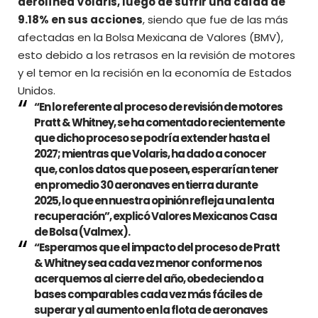
aerolínea Volaris
, luego de sufrir una caída de
9.18% en sus acciones
, siendo que fue de las más
afectadas en la Bolsa Mexicana de Valores (BMV),
esto debido a los retrasos en la revisión de motores
y el temor en la recisión en la economía de Estados
Unidos.
“En lo referente al proceso de revisión de motores
Pratt & Whitney, se ha comentado recientemente
que dicho proceso se podría extender hasta el
2027; mientras que Volaris, ha dado a conocer
que, con los datos que poseen, esperarían tener
en promedio 30 aeronaves en tierra durante
2025, lo que en nuestra opinión refleja una lenta
recuperación”, explicó Valores Mexicanos Casa
de Bolsa (Valmex).
“Esperamos que el impacto del proceso de Pratt
& Whitney sea cada vez menor conforme nos
acerquemos al cierre del año, obedeciendo a
bases comparables cada vez más fáciles de
superar y al aumento en la flota de aeronaves