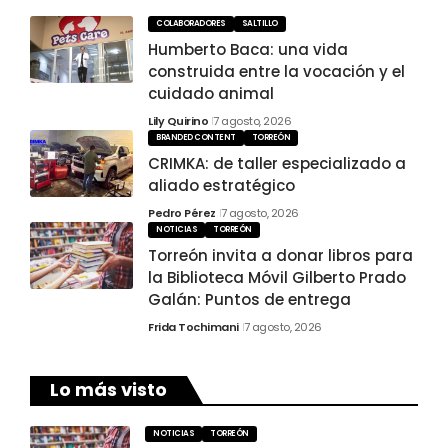
COLABORADORES
SALTILLO
Humberto Baca: una vida
construida entre la vocación y el
cuidado animal
Lily Quirino
7 agosto, 2026
BRANDED CONTENT
TORREÓN
CRIMKA: de taller especializado a
aliado estratégico
Pedro Pérez
7 agosto, 2026
NOTICIAS
TORREÓN
Torreón invita a donar libros para
la Biblioteca Móvil Gilberto Prado
Galán: Puntos de entrega
Frida Tochimani
7 agosto, 2026
Lo más visto
NOTICIAS
TORREÓN