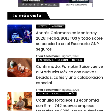
Lo más visto
LIFESTYLE
MONTERREY
Andrés Calamaro en Monterrey
2026: Fecha, BOLETOS y todo sobre
su concierto en el Escenario GNP
Seguros
Frida Tochimani
5 agosto, 2026
GASTRONOMÍA
NACIONAL
NOTICIAS
Confirmado: Pumpkin Spice vuelve
a Starbucks México con nuevas
bebidas, cafés y una colaboración
especial
Frida Tochimani
4 agosto, 2026
NOTICIAS
SALTILLO
TORREÓN
Coahuila fortalece su economía
con 9 mil 742 nuevos empleos