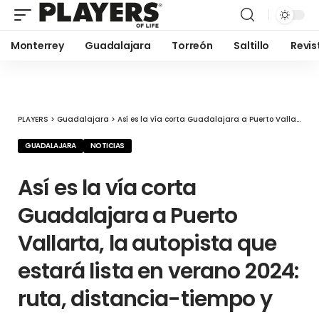
Monterrey
Guadalajara
Torreón
Saltillo
Revis
PLAYERS
>
Guadalajara
>
Así es la vía corta Guadalajara a Puerto Vallarta, la autopista que estará lista en verano 2024: ruta, distancia-tiempo y casetas
GUADALAJARA
NOTICIAS
Así es la vía corta
Guadalajara a Puerto
Vallarta, la autopista que
estará lista en verano 2024:
ruta, distancia-tiempo y