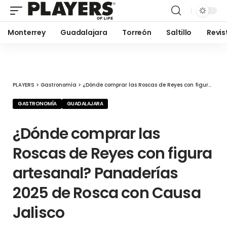
Monterrey
Guadalajara
Torreón
Saltillo
Revis
PLAYERS
>
Gastronomía
>
¿Dónde comprar las Roscas de Reyes con figura artesanal? Panaderías 2025 de Rosca con Causa Jalisco
GASTRONOMÍA
GUADALAJARA
¿Dónde comprar las
Roscas de Reyes con figura
artesanal? Panaderías
2025 de Rosca con Causa
Jalisco