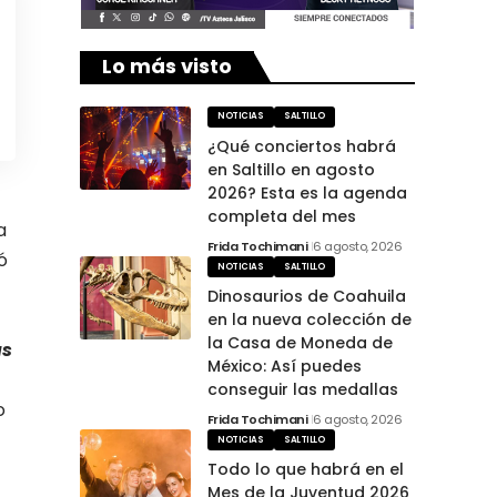
Lo más visto
NOTICIAS
SALTILLO
¿Qué conciertos habrá
en Saltillo en agosto
2026? Esta es la agenda
completa del mes
a
Frida Tochimani
6 agosto, 2026
ó
NOTICIAS
SALTILLO
Dinosaurios de Coahuila
en la nueva colección de
la Casa de Moneda de
as
México: Así puedes
conseguir las medallas
o
Frida Tochimani
6 agosto, 2026
NOTICIAS
SALTILLO
Todo lo que habrá en el
Mes de la Juventud 2026