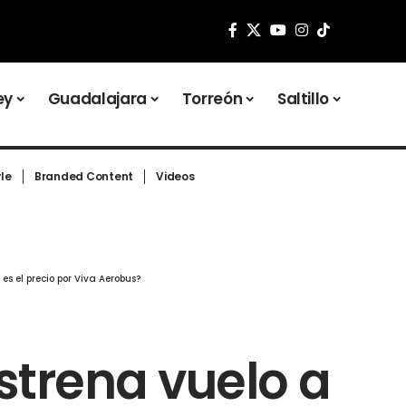
ey
Guadalajara
Torreón
Saltillo
yle
Branded Content
Videos
s el precio por Viva Aerobus?
strena vuelo a