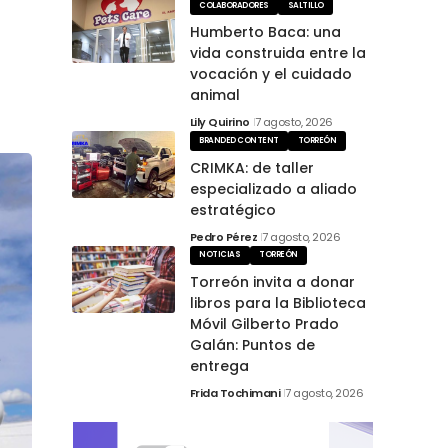
COLABORADORES
SALTILLO
Humberto Baca: una
vida construida entre la
vocación y el cuidado
animal
Lily Quirino
7 agosto, 2026
BRANDED CONTENT
TORREÓN
CRIMKA: de taller
especializado a aliado
estratégico
Pedro Pérez
7 agosto, 2026
NOTICIAS
TORREÓN
Torreón invita a donar
libros para la Biblioteca
Móvil Gilberto Prado
Galán: Puntos de
entrega
Frida Tochimani
7 agosto, 2026