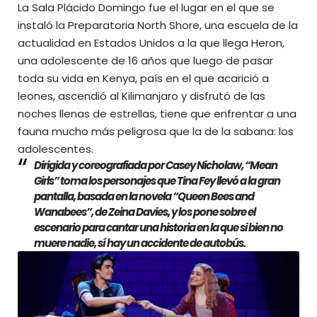
La Sala Plácido Domingo fue el lugar en el que se
instaló la Preparatoria North Shore, una escuela de la
actualidad en Estados Unidos a la que llega Heron,
una adolescente de 16 años que luego de pasar
toda su vida en Kenya, país en el que acarició a
leones, ascendió al Kilimanjaro y disfrutó de las
noches llenas de estrellas, tiene que enfrentar a una
fauna mucho más peligrosa que la de la sabana: los
adolescentes.
Dirigida y coreografiada por Casey Nicholaw, “Mean
Girls” toma los personajes que Tina Fey llevó a la gran
pantalla, basada en la novela “Queen Bees and
Wanabees”, de Zeina Davies, y los pone sobre el
escenario para cantar una historia en la que si bien no
muere nadie, sí hay un accidente de autobús.