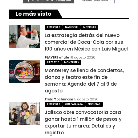
Lo más visto
EMPRESAS
NACIONAL
NOTICIAS
La estrategia detrás del nuevo
comercial de Coca-Cola por sus
100 años en México con Luis Miguel
PLAYERS of Life
6 agosto, 2026
LIFESTYLE
MONTERREY
Monterrey se llena de conciertos,
danza y teatro este fin de
semana: Agenda del 7 al 9 de
agosto
Frida Tochimani
5 agosto, 2026
EMPRESAS
GUADALAJARA
NOTICIAS
Jalisco abre convocatoria para
ganar hasta 1 millón de pesos y
exportar tu marca: Detalles y
registro