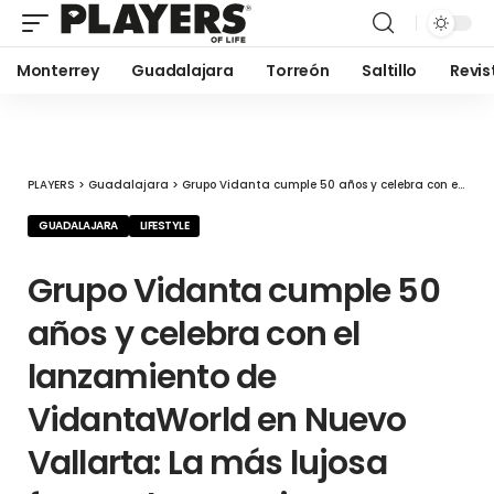
Monterrey
Guadalajara
Torreón
Saltillo
Revis
PLAYERS
>
Guadalajara
>
Grupo Vidanta cumple 50 años y celebra con el lanzamiento de VidantaWorld en Nuevo Vallarta: La más lujosa forma de vacacionar
GUADALAJARA
LIFESTYLE
Grupo Vidanta cumple 50
años y celebra con el
lanzamiento de
VidantaWorld en Nuevo
Vallarta: La más lujosa