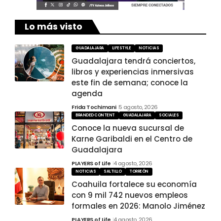
Lo más visto
GUADALAJARA
LIFESTYLE
NOTICIAS
Guadalajara tendrá conciertos,
libros y experiencias inmersivas
este fin de semana; conoce la
agenda
Frida Tochimani
5 agosto, 2026
BRANDED CONTENT
GUADALAJARA
SOCIALES
Conoce la nueva sucursal de
Karne Garibaldi en el Centro de
Guadalajara
PLAYERS of Life
4 agosto, 2026
NOTICIAS
SALTILLO
TORREÓN
Coahuila fortalece su economía
con 9 mil 742 nuevos empleos
formales en 2026: Manolo Jiménez
PLAYERS of Life
4 agosto, 2026