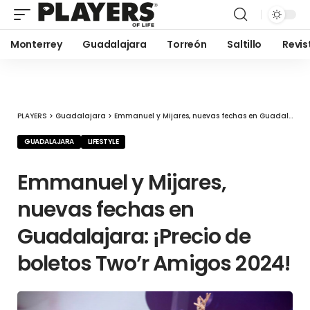
Monterrey
Guadalajara
Torreón
Saltillo
Revis
PLAYERS
>
Guadalajara
>
Emmanuel y Mijares, nuevas fechas en Guadalajara: ¡Precio de boletos Two’r Amigos 2024!
GUADALAJARA
LIFESTYLE
Emmanuel y Mijares,
nuevas fechas en
Guadalajara: ¡Precio de
boletos Two’r Amigos 2024!