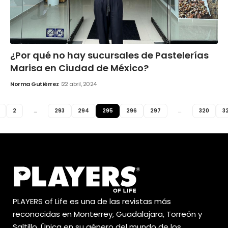
¿Por qué no hay sucursales de Pastelerías
Marisa en Ciudad de México?
Norma Gutiérrez
22 abril, 2024
2
…
293
294
295
296
297
…
320
32
PLAYERS of Life es una de las revistas más
reconocidas en Monterrey, Guadalajara, Torreón y
Saltillo. Única en su género del mundo de los