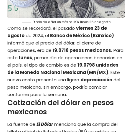
Precio del dólar en México HOY lunes 26 de agosto
Como se recordará, el pasado
viernes 23 de
agosto
de 2024, el
Banco de México (Banxico)
informó que el
precio del dólar
, al cierre de
operaciones, era de 1
9.0718 pesos mexicanos.
Para
este
lunes
, primer día de operaciones bancarias en
el país, el tipo de cambio es de
19.0798 unidades
de la Moneda Nacional Mexicana (MN/MX)
. Este
nuevo costo presenta una ligera
depreciación
del
peso mexicano, sin embargo, podría cambiar
conforme pase la semana.
Cotización del dólar en pesos
mexicanos
La fuente de
El Dólar
menciona que la compra del
billete oficial de Estados Unidos (EU) se exhibe en