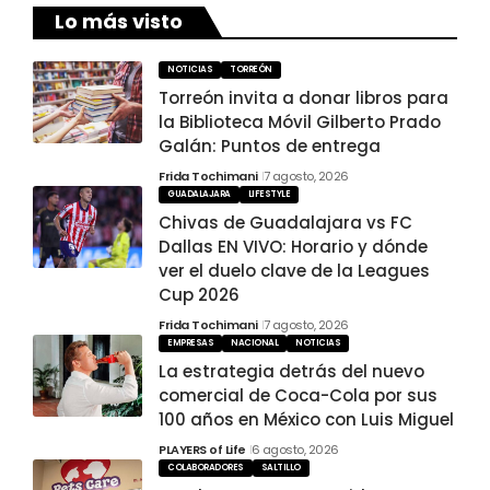
Lo más visto
NOTICIAS
TORREÓN
Torreón invita a donar libros para
la Biblioteca Móvil Gilberto Prado
Galán: Puntos de entrega
Frida Tochimani
7 agosto, 2026
GUADALAJARA
LIFESTYLE
Chivas de Guadalajara vs FC
Dallas EN VIVO: Horario y dónde
ver el duelo clave de la Leagues
Cup 2026
Frida Tochimani
7 agosto, 2026
EMPRESAS
NACIONAL
NOTICIAS
La estrategia detrás del nuevo
comercial de Coca-Cola por sus
100 años en México con Luis Miguel
PLAYERS of Life
6 agosto, 2026
COLABORADORES
SALTILLO