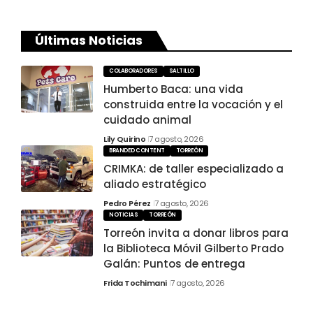
Últimas Noticias
COLABORADORES
SALTILLO
Humberto Baca: una vida
construida entre la vocación y el
cuidado animal
Lily Quirino
7 agosto, 2026
BRANDED CONTENT
TORREÓN
CRIMKA: de taller especializado a
aliado estratégico
Pedro Pérez
7 agosto, 2026
NOTICIAS
TORREÓN
Torreón invita a donar libros para
la Biblioteca Móvil Gilberto Prado
Galán: Puntos de entrega
Frida Tochimani
7 agosto, 2026