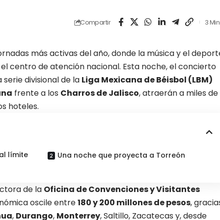
Compartir
3 Min
ornadas más activas del año, donde la música y el deport
el centro de atención nacional. Esta noche, el concierto
a serie divisional de la
Liga Mexicana de Béisbol (LBM)
una
frente a los
Charros de Jalisco
,
atraerán a miles de
s hoteles.
al límite
Una noche que proyecta a Torreón
ectora de la
Oficina de Convenciones y Visitantes
onómica
oscile entre
180 y 200 millones de pesos
, gracia
hua
,
Durango
,
Monterrey
, Saltillo, Zacatecas y, desde