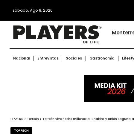
sábado, Ago 8, 2026
Monterr
Nacional
Entrevistas
Sociales
Gastronomía
Lifest
PLAYERS
>
Torreón
>
Torreón vive noche millonaria: Shakira y Unión Laguna al
TORREÓN