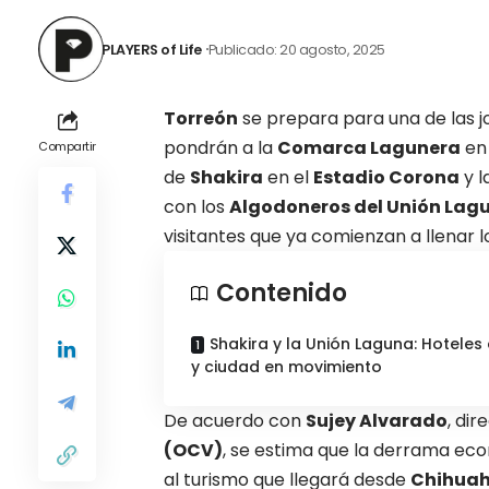
PLAYERS of Life
Publicado: 20 agosto, 2025
Torreón
se prepara para una de las j
pondrán a la
Comarca Lagunera
en 
Compartir
de
Shakira
en el
Estadio Corona
y l
con los
Algodoneros del Unión Lag
visitantes
que ya comienzan a llenar lo
Contenido
Shakira y la Unión Laguna: Hoteles 
y ciudad en movimiento
De acuerdo con
Sujey Alvarado
, dir
(OCV)
, se
estima que la derrama ec
al turismo que llegará desde
Chihua