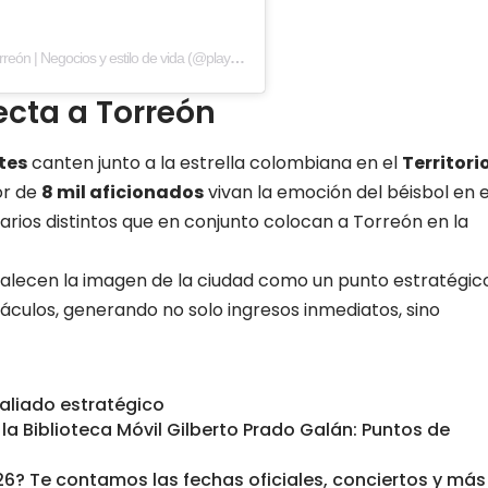
Una publicación compartida por PLAYERS of Life Torreón | Negocios y estilo de vida (@playerstorreon)
cta a Torreón
tes
canten junto a la estrella colombiana en el
Territori
or de
8 mil aficionados
vivan la emoción del béisbol en e
arios distintos que en conjunto colocan a Torreón en la
rtalecen la imagen de la ciudad como un punto estratégic
áculos, generando no solo ingresos inmediatos, sino
 aliado estratégico
 la Biblioteca Móvil Gilberto Prado Galán: Puntos de
026? Te contamos las fechas oficiales, conciertos y más