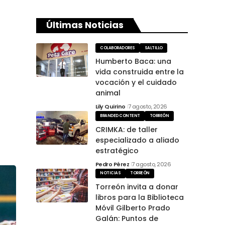
Últimas Noticias
COLABORADORES
SALTILLO
Humberto Baca: una
vida construida entre la
vocación y el cuidado
animal
Lily Quirino
7 agosto, 2026
BRANDED CONTENT
TORREÓN
CRIMKA: de taller
especializado a aliado
estratégico
Pedro Pérez
7 agosto, 2026
NOTICIAS
TORREÓN
Torreón invita a donar
libros para la Biblioteca
Móvil Gilberto Prado
Galán: Puntos de