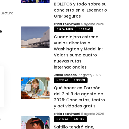
BOLETOS y todo sobre su
concierto en el Escenario
 Lectura
GNP Seguros
Frida Tochimani
5 agosto, 2026
GUADALAJARA
NOTICIAS
e
Guadalajara estrena
vuelos directos a
Washington y Medellín:
Volaris suma cuatro
nuevas rutas
internacionales
Jania Salcedo
7 agosto, 2026
NOTICIAS
TORREÓN
Qué hacer en Torreón
del 7 al 9 de agosto de
2026: Conciertos, teatro
y actividades gratis
Frida Tochimani
5 agosto, 2026
s
NOTICIAS
SALTILLO
Saltillo tendrá cine,