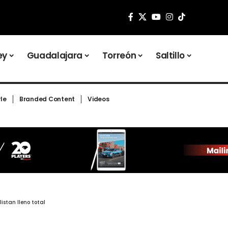
ey
Guadalajara
Torreón
Saltillo
yle
Branded Content
Videos
istan lleno total