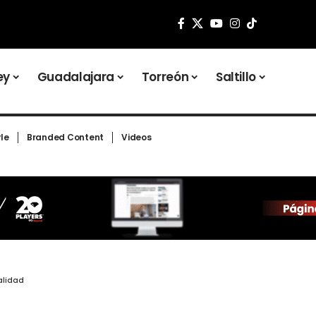
ey
Guadalajara
Torreón
Saltillo
yle
Branded Content
Videos
talidad