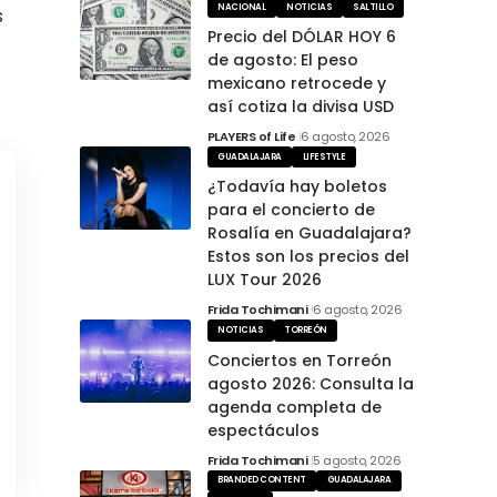
NACIONAL
NOTICIAS
SALTILLO
s
Precio del DÓLAR HOY 6
de agosto: El peso
mexicano retrocede y
así cotiza la divisa USD
PLAYERS of Life
6 agosto, 2026
GUADALAJARA
LIFESTYLE
¿Todavía hay boletos
para el concierto de
Rosalía en Guadalajara?
Estos son los precios del
LUX Tour 2026
Frida Tochimani
6 agosto, 2026
NOTICIAS
TORREÓN
Conciertos en Torreón
agosto 2026: Consulta la
agenda completa de
espectáculos
Frida Tochimani
5 agosto, 2026
BRANDED CONTENT
GUADALAJARA