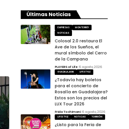
Últimas Noticias
EMPRESAS
MONTERREY
NOTICIAS
Colosal 2.0 restaura El
Ave de los Sueños, el
mural símbolo del Cerro
de la Campana
PLAYERS of Life
6 agosto, 2026
GUADALAJARA
LIFESTYLE
¿Todavía hay boletos
para el concierto de
Rosalía en Guadalajara?
Estos son los precios del
LUX Tour 2026
Frida Tochimani
6 agosto, 2026
LIFESTYLE
NOTICIAS
TORREÓN
¿Listo para la Feria de