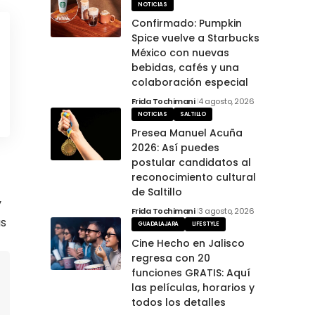
NOTICIAS
Confirmado: Pumpkin
Spice vuelve a Starbucks
México con nuevas
bebidas, cafés y una
colaboración especial
Frida Tochimani
4 agosto, 2026
NOTICIAS
SALTILLO
Presea Manuel Acuña
2026: Así puedes
postular candidatos al
reconocimiento cultural
de Saltillo
y
Frida Tochimani
3 agosto, 2026
as
GUADALAJARA
LIFESTYLE
Cine Hecho en Jalisco
regresa con 20
funciones GRATIS: Aquí
las películas, horarios y
todos los detalles