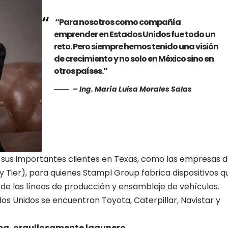
“Para nosotros como compañía
emprender en Estados Unidos fue todo un
reto. Pero siempre hemos tenido una visión
de crecimiento y no solo en México sino en
otros países.”
– Ing. María Luisa Morales Salas
 sus importantes clientes en Texas, como las empresas 
 Tier), para quienes Stampl Group fabrica dispositivos q
de las líneas de producción y ensamblaje de vehículos.
dos Unidos se encuentran Toyota, Caterpillar, Navistar y
ema, orgullosamente lagunero