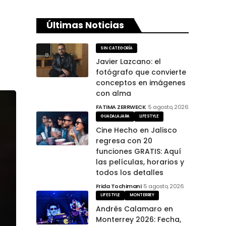
Últimas Noticias
SIN CATEGORÍA
Javier Lazcano: el
fotógrafo que convierte
conceptos en imágenes
con alma
FATIMA ZERRWECK
5 agosto, 2026
GUADALAJARA
LIFESTYLE
Cine Hecho en Jalisco
regresa con 20
funciones GRATIS: Aquí
las películas, horarios y
todos los detalles
Frida Tochimani
5 agosto, 2026
LIFESTYLE
MONTERREY
Andrés Calamaro en
Monterrey 2026: Fecha,