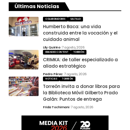
Últimas Noticias
COLABORADORES
SALTILLO
Humberto Baca: una vida
construida entre la vocación y el
cuidado animal
Lily Quirino
7 agosto, 2026
BRANDED CONTENT
TORREÓN
CRIMKA: de taller especializado a
aliado estratégico
Pedro Pérez
7 agosto, 2026
NOTICIAS
TORREÓN
Torreón invita a donar libros para
la Biblioteca Móvil Gilberto Prado
Galán: Puntos de entrega
Frida Tochimani
7 agosto, 2026