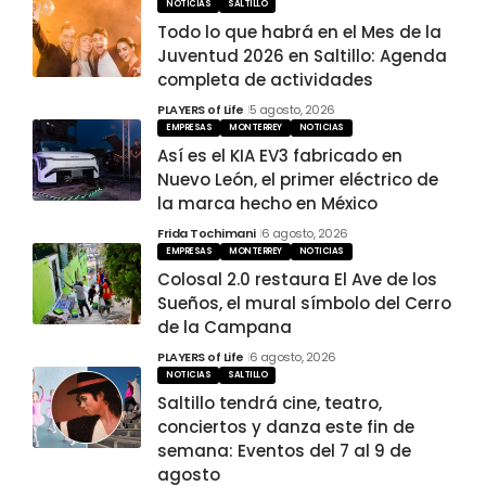
NOTICIAS
SALTILLO
Todo lo que habrá en el Mes de la
Juventud 2026 en Saltillo: Agenda
completa de actividades
PLAYERS of Life
5 agosto, 2026
EMPRESAS
MONTERREY
NOTICIAS
Así es el KIA EV3 fabricado en
Nuevo León, el primer eléctrico de
la marca hecho en México
Frida Tochimani
6 agosto, 2026
EMPRESAS
MONTERREY
NOTICIAS
Colosal 2.0 restaura El Ave de los
Sueños, el mural símbolo del Cerro
de la Campana
PLAYERS of Life
6 agosto, 2026
NOTICIAS
SALTILLO
Saltillo tendrá cine, teatro,
conciertos y danza este fin de
semana: Eventos del 7 al 9 de
agosto