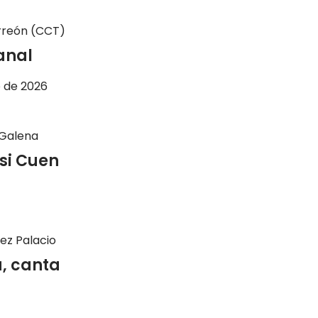
rreón (CCT)
sanal
o de 2026
 Galena
si Cuen
ez Palacio
a, canta