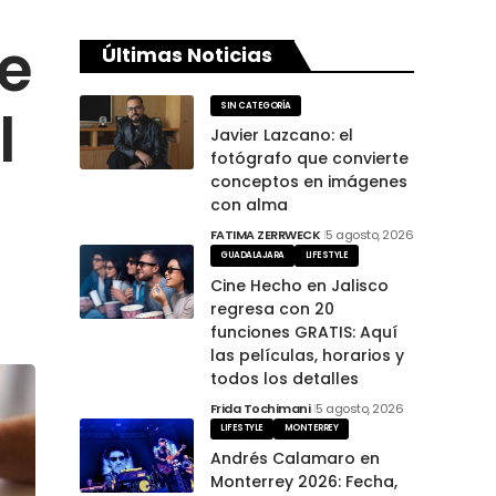
de
Últimas Noticias
l
SIN CATEGORÍA
Javier Lazcano: el
fotógrafo que convierte
conceptos en imágenes
con alma
FATIMA ZERRWECK
5 agosto, 2026
GUADALAJARA
LIFESTYLE
Cine Hecho en Jalisco
regresa con 20
funciones GRATIS: Aquí
las películas, horarios y
todos los detalles
Frida Tochimani
5 agosto, 2026
LIFESTYLE
MONTERREY
Andrés Calamaro en
Monterrey 2026: Fecha,