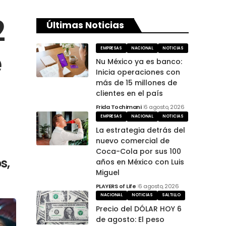
2
Últimas Noticias
e
EMPRESAS
NACIONAL
NOTICIAS
Nu México ya es banco:
Inicia operaciones con
más de 15 millones de
clientes en el país
Frida Tochimani
6 agosto, 2026
EMPRESAS
NACIONAL
NOTICIAS
La estrategia detrás del
nuevo comercial de
Coca-Cola por sus 100
s,
años en México con Luis
Miguel
PLAYERS of Life
6 agosto, 2026
NACIONAL
NOTICIAS
SALTILLO
Precio del DÓLAR HOY 6
de agosto: El peso