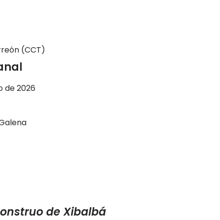
rreón (CCT)
sanal
io de 2026
 Galena
onstruo de Xibalbá