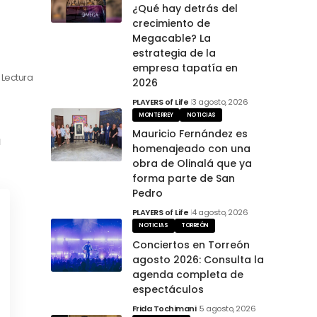
¿Qué hay detrás del
crecimiento de
Megacable? La
estrategia de la
empresa tapatía en
 Lectura
2026
PLAYERS of Life
3 agosto, 2026
MONTERREY
NOTICIAS
Mauricio Fernández es
á
homenajeado con una
obra de Olinalá que ya
forma parte de San
Pedro
PLAYERS of Life
4 agosto, 2026
NOTICIAS
TORREÓN
Conciertos en Torreón
agosto 2026: Consulta la
agenda completa de
espectáculos
Frida Tochimani
5 agosto, 2026