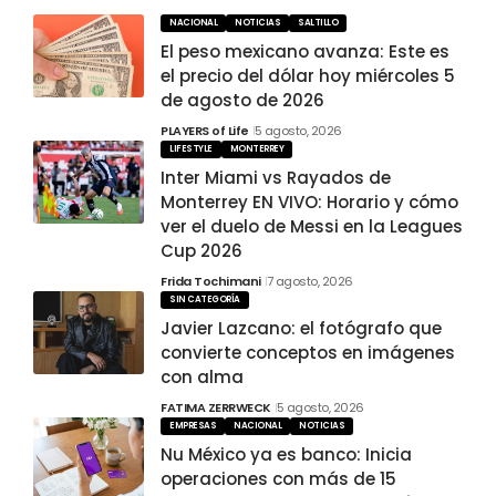
NACIONAL
NOTICIAS
SALTILLO
El peso mexicano avanza: Este es
el precio del dólar hoy miércoles 5
de agosto de 2026
PLAYERS of Life
5 agosto, 2026
LIFESTYLE
MONTERREY
Inter Miami vs Rayados de
Monterrey EN VIVO: Horario y cómo
ver el duelo de Messi en la Leagues
Cup 2026
Frida Tochimani
7 agosto, 2026
SIN CATEGORÍA
Javier Lazcano: el fotógrafo que
convierte conceptos en imágenes
con alma
FATIMA ZERRWECK
5 agosto, 2026
EMPRESAS
NACIONAL
NOTICIAS
Nu México ya es banco: Inicia
operaciones con más de 15