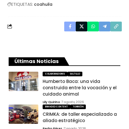
ETIQUETAS:
coahuila
Últimas Noticias
COLABORADORES
SALTILLO
Humberto Baca: una vida
construida entre la vocación y el
cuidado animal
Lily Quirino
7 agosto, 2026
BRANDED CONTENT
TORREÓN
CRIMKA: de taller especializado a
aliado estratégico
Pedro Pérez
7 agosto, 2026