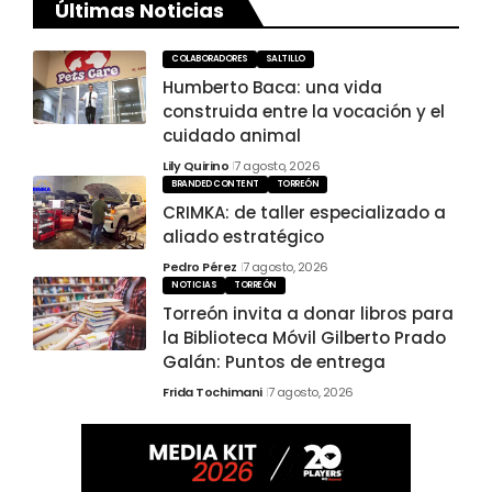
Últimas Noticias
COLABORADORES
SALTILLO
Humberto Baca: una vida
construida entre la vocación y el
cuidado animal
Lily Quirino
7 agosto, 2026
BRANDED CONTENT
TORREÓN
CRIMKA: de taller especializado a
aliado estratégico
Pedro Pérez
7 agosto, 2026
NOTICIAS
TORREÓN
Torreón invita a donar libros para
la Biblioteca Móvil Gilberto Prado
Galán: Puntos de entrega
Frida Tochimani
7 agosto, 2026